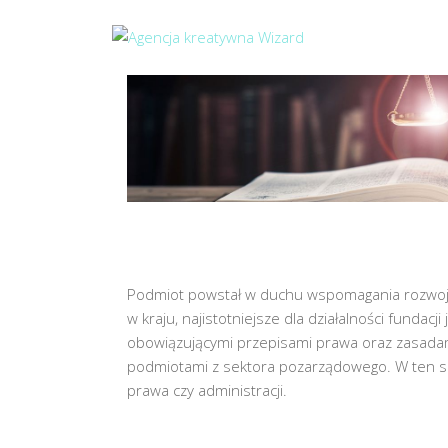
Podmiot powstał w duchu wspomagania rozwoju o
w kraju, najistotniejsze dla działalności fundac
obowiązującymi przepisami prawa oraz zasadami
podmiotami z sektora pozarządowego. W ten spo
prawa czy administracji.