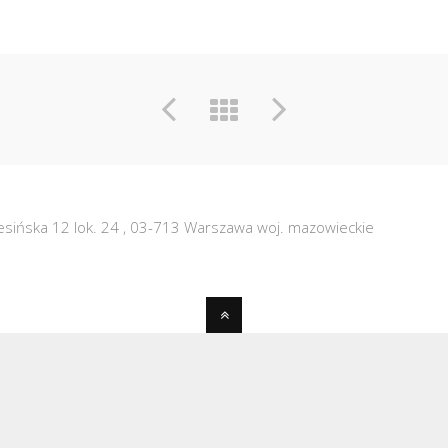
sińska 12 lok. 24
,
03-713
Warszawa
woj. mazowieckie