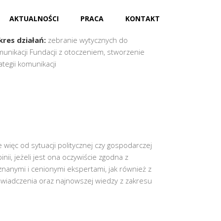
AKTUALNOŚCI
PRACA
KONTAKT
ent:
Fundacja Państwo Prawa
kres działań:
zebranie wytycznych do
unikacji Fundacji z otoczeniem, stworzenie
ategii komunikacji
więc od sytuacji politycznej czy gospodarczej
nii, jeżeli jest ona oczywiście zgodna z
nanymi i cenionymi ekspertami, jak również z
świadczenia oraz najnowszej wiedzy z zakresu