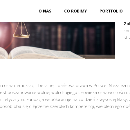
O NAS
CO ROBIMY
PORTFOLIO
Kli
Za
kom
str
raz demokracji liberalnej i państwa prawa w Polsce. Niezależnie 
ji jest poszanowanie wolnej woli drugiego człowieka oraz wolności opi
 etycznymi. Fundacja współpracuje na co dzień z wysokiej klasy, z
sób dba się o łączenie szerokich kompetencji, wieloletniego do