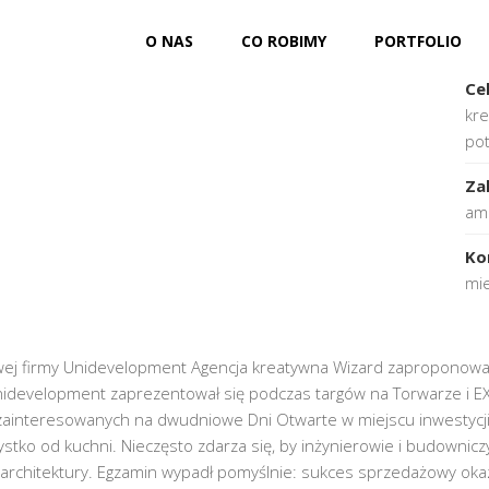
O NAS
CO ROBIMY
PORTFOLIO
Kli
Ce
kre
pot
Za
amb
Ko
mie
ej firmy Unidevelopment Agencja kreatywna Wizard zaproponowała
idevelopment zaprezentował się podczas targów na Torwarze i EX
zainteresowanych na dwudniowe Dni Otwarte w miejscu inwestycji
zystko od kuchni. Nieczęsto zdarza się, by inżynierowie i budownic
iki architektury. Egzamin wypadł pomyślnie: sukces sprzedażowy okaz