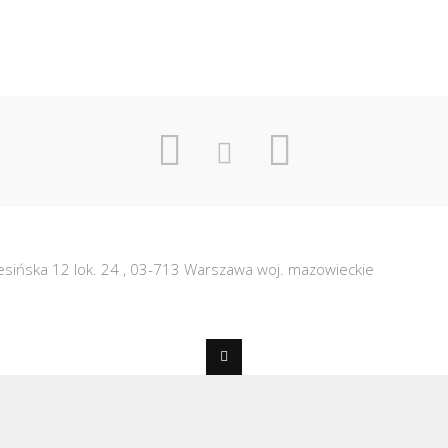
sińska 12 lok. 24
,
03-713
Warszawa
woj. mazowieckie