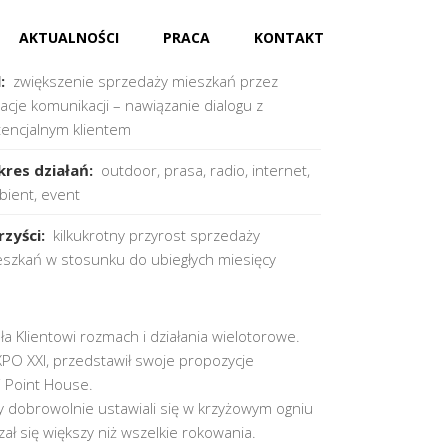
AKTUALNOŚCI
PRACA
KONTAKT
ent:
Unidevelopment
l:
zwiększenie sprzedaży mieszkań przez
acje komunikacji – nawiązanie dialogu z
encjalnym klientem
kres działań:
outdoor, prasa, radio, internet,
ient, event
rzyści:
kilkukrotny przyrost sprzedaży
szkań w stosunku do ubiegłych miesięcy
 Klientowi rozmach i działania wielotorowe.
PO XXI, przedstawił swoje propozycje
 Point House.
zy dobrowolnie ustawiali się w krzyżowym ogniu
ał się większy niż wszelkie rokowania.